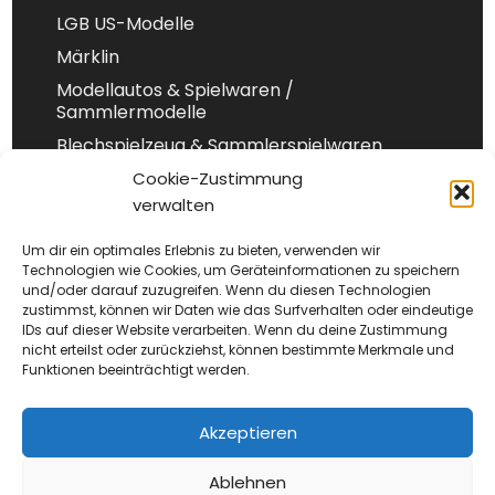
LGB US-Modelle
Märklin
Modellautos & Spielwaren /
Sammlermodelle
Blechspielzeug & Sammlerspielwaren
Spur 1
Cookie-Zustimmung
verwalten
Spur-N
Um dir ein optimales Erlebnis zu bieten, verwenden wir
Technologien wie Cookies, um Geräteinformationen zu speichern
und/oder darauf zuzugreifen. Wenn du diesen Technologien
Impressum
zustimmst, können wir Daten wie das Surfverhalten oder eindeutige
IDs auf dieser Website verarbeiten. Wenn du deine Zustimmung
Datenschutz
nicht erteilst oder zurückziehst, können bestimmte Merkmale und
AGB
Funktionen beeinträchtigt werden.
Versand
Akzeptieren
Widerufsrecht
Cookie-Richtlinie (EU)
Ablehnen