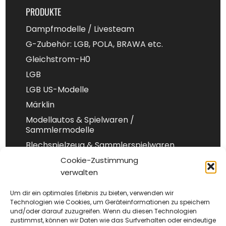
PRODUKTE
Dampfmodelle / Livesteam
G-Zubehör: LGB, POLA, BRAWA etc.
Gleichstrom-H0
LGB
LGB US-Modelle
Märklin
Modellautos & Spielwaren /
Sammlermodelle
Blechspielzeug & Sammlerspielwaren
Spur 1
Cookie-Zustimmung
verwalten
Spur-N
Um dir ein optimales Erlebnis zu bieten, verwenden wir
Technologien wie Cookies, um Geräteinformationen zu speichern
und/oder darauf zuzugreifen. Wenn du diesen Technologien
Impressum
zustimmst, können wir Daten wie das Surfverhalten oder eindeutige