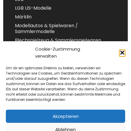
LGB US-Modelle
Märklin
Modellautos & Spielwaren /
Sammlermodelle
Blechspielzeug & Sammlerspielwaren
Spur 1
Cookie-Zustimmung
verwalten
Spur-N
Um dir ein optimales Erlebnis zu bieten, verwenden wir
Technologien wie Cookies, um Geräteinformationen zu speichern
und/oder darauf zuzugreifen. Wenn du diesen Technologien
Impressum
zustimmst, können wir Daten wie das Surfverhalten oder eindeutige
IDs auf dieser Website verarbeiten. Wenn du deine Zustimmung
Datenschutz
nicht erteilst oder zurückziehst, können bestimmte Merkmale und
AGB
Funktionen beeinträchtigt werden.
Versand
Akzeptieren
Widerufsrecht
Cookie-Richtlinie (EU)
Ablehnen