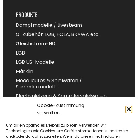
PRODUKTE
Dampfmodelle / Livesteam
G-Zubehör: LGB, POLA, BRAWA etc.
Gleichstrom-H0
LGB
LGB US-Modelle
Märklin
Modellautos & Spielwaren /
Sammlermodelle
Blechspielzeug & Sammlerspielwaren
Spur 1
Cookie-Zustimmung
verwalten
Spur-N
Um dir ein optimales Erlebnis zu bieten, verwenden wir
Technologien wie Cookies, um Geräteinformationen zu speichern
und/oder darauf zuzugreifen. Wenn du diesen Technologien