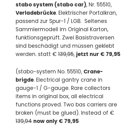
stabo system (stabo car)
, Nr. 55510,
Verladebrücke
. Elektrischer Portalkran,
passend zur Spur-1 / LGB. Seltenes
Sammlermodell im Original Karton,
funktionsgeprüft. Zwei Basistraversen
sind beschädigt und müssen geklebt
werden. statt €
139,95
,
jetzt nur € 79,95
(stabo-system No. 55510,
Crane-
brigde
. Electrical gantry crane in
gauge-1 / G-gauge. Rare collectors
items in original box, all electrical
functions proved. Two bas carriers are
broken (must be glued). Instead of €
139,94
now only € 79,95