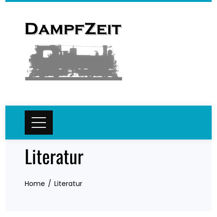
Skip
to
content
Literatur
Home
Literatur