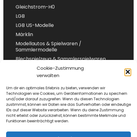
Gleichstrom-H0
LGB
LGB US-Modelle
Märklin
Modellautos & Spielwaren /
Sammlermodelle
Blechspielzeug & Sammlerspielwaren
Spur 1
Cookie-Zustimmung
verwalten
Spur-N
Um dir ein optimales Erlebnis zu bieten, verwenden wir
Technologien wie Cookies, um Geräteinformationen zu speichern
und/oder darauf zuzugreifen. Wenn du diesen Technologien
Impressum
zustimmst, können wir Daten wie das Surfverhalten oder eindeutige
IDs auf dieser Website verarbeiten. Wenn du deine Zustimmung
Datenschutz
nicht erteilst oder zurückziehst, können bestimmte Merkmale und
AGB
Funktionen beeinträchtigt werden.
Versand